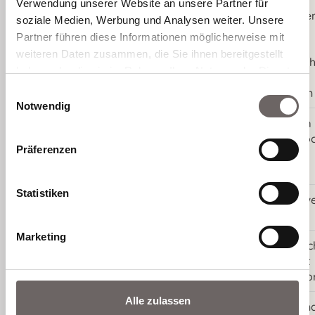
feine Linien und Falten,
Verwendung unserer Website an unsere Partner für
Hautunregelmäßigkeite
soziale Medien, Werbung und Analysen weiter. Unsere
Poren, Akne, Narben,
Partner führen diese Informationen möglicherweise mit
Anwendungsbereiche:
Hauterneuerung und -
weiteren Daten zusammen, die Sie ihnen bereitgestellt
straffung, Schwangersch
haben oder die sie im Rahmen Ihrer Nutzung der Dienste
und Dehnungsstreifen,
gesammelt haben.
Einwilligungsauswahl
Pigmente und Rötungen
Notwendig
1- mehrere Sitzungen im
Abstand von je 3 – 4 Wo
Behandlungsdauer:
Präferenzen
bei tiefen Narben mehr
Sitzungen
Statistiken
betäubende Creme sowe
Betäubung:
notwendig
Marketing
Kühlen, Hautpflege (nac
Nachsorge:
Plan), Sonnencreme mit
hohem Lichtschutzfakto
Alle zulassen
nach 1 bis 10 Tagen (je n