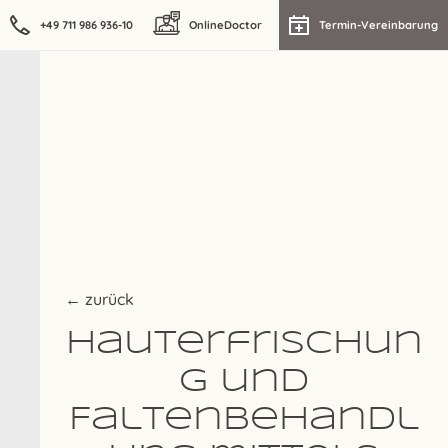
+49 711 986 936-10
OnlineDoctor
Termin-Vereinbarung
← zurück
Hauterfrischun
g und
Faltenbehandl