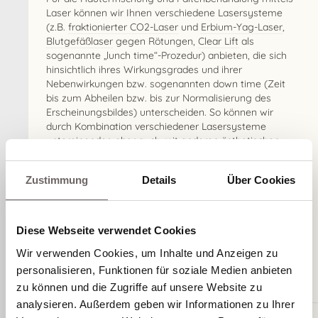
Laser können wir Ihnen verschiedene Lasersysteme
(z.B.
fraktionierter CO2-Laser
und
Erbium-Yag-Laser
,
Blutgefäßlaser
gegen Rötungen,
Clear Lift
als
sogenannte „lunch time“-Prozedur) anbieten, die sich
hinsichtlich ihres Wirkungsgrades und ihrer
Nebenwirkungen bzw. sogenannten down time (Zeit
bis zum Abheilen bzw. bis zur Normalisierung des
Erscheinungsbildes) unterscheiden. So können wir
durch Kombination verschiedener Lasersysteme
untereinander, aber auch mit anderen ästhetischen
Konzepten und kosmetischer Therapie eine
individuelles ganzheitliches Behandlungskonzept
Zustimmung
Details
Über Cookies
erstellen, das gezielt auf Ihre Wünsche und Bedürfnisse
eingeht.
Diese Webseite verwendet Cookies
Fakten zur
Wir verwenden Cookies, um Inhalte und Anzeigen zu
Hauterfrischung und
personalisieren, Funktionen für soziale Medien anbieten
Faltenbhandlung
mittels Laser
zu können und die Zugriffe auf unsere Website zu
analysieren. Außerdem geben wir Informationen zu Ihrer