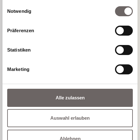
gesammelt haben.
Einwilligungsauswahl
Notwendig
Präferenzen
Statistiken
Marketing
 WALZ
Alle zulassen
Auswahl erlauben
Für weitere Information Bild anklicken.
Ablehnen