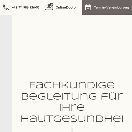
+49 711 986 936-10
OnlineDoctor
Termin-Vereinbarung
Fachkundige
Begleitung für
Ihre
Hautgesundhei
t