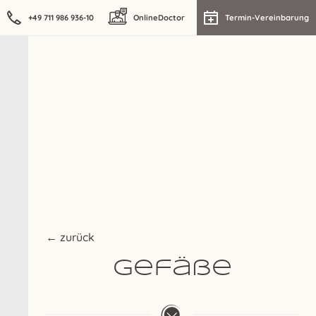
+49 711 986 936-10
OnlineDoctor
Termin-Vereinbarung
← zurück
Gefäße