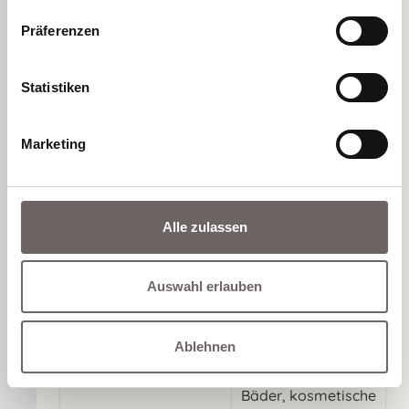
nicht gebräunt sein.
Präferenzen
Am besten 3 bis 4
Vorbereitung und
Wochen vorher
Betäubung:
keine direkte UV-
Statistiken
Bestrahlung.
Betäubende Creme
soweit notwendig
Marketing
Kühlen, Hautpflege
(nach Plan),
Sonnencreme mit
Alle zulassen
hohem
Lichtschutzfaktor,
Vermeiden von
Auswahl erlauben
Aktivitäten, die zu
Nachsorge:
einer
Gefäßerweiterung
Ablehnen
führen können
(Sauna, heiße
Bäder, kosmetische