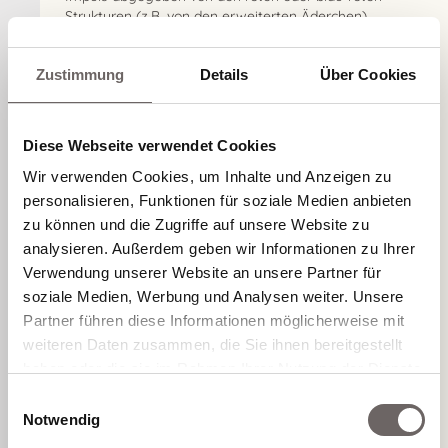
Strukturen (z.B. von den erweiterten Äderchen)
zielgerichtet aufgenommen, erhitzt diese und sie
werden selbständig vom Körper abgebaut. Das
Zustimmung
Details
Über Cookies
umliegende Gewebe wird dabei geschont.
Fakten zur Behandlung
Diese Webseite verwendet Cookies
von Blutgefäßen
Wir verwenden Cookies, um Inhalte und Anzeigen zu
Äderchen,
personalisieren, Funktionen für soziale Medien anbieten
Besenreiser,
zu können und die Zugriffe auf unsere Website zu
Anwendungsbereiche:
Angiome und
analysieren. Außerdem geben wir Informationen zu Ihrer
flächige Rötungen
Verwendung unserer Website an unsere Partner für
soziale Medien, Werbung und Analysen weiter. Unsere
1-3 Stitzungen, im
Partner führen diese Informationen möglicherweise mit
Abstand von je 2 –
weiteren Daten zusammen, die Sie ihnen bereitgestellt
Behandlungsdauer:
4 Wochen; Im
haben oder die sie im Rahmen Ihrer Nutzung der Dienste
Einzelfall mehr
gesammelt haben.
Sitzungen
Einwilligungsauswahl
Notwendig
Die Haut sollte