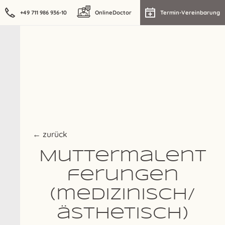
+49 711 986 936-10
OnlineDoctor
Termin-Vereinbarung
← zurück
Muttermalent
ferungen
(medizinisch/
ästhetisch)