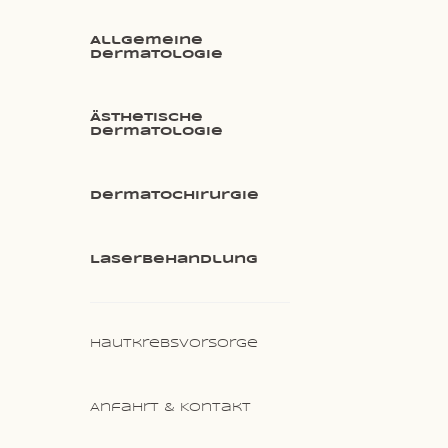
Allgemeine
Dermatologie
Ästhetische
Dermatologie
Dermatochirurgie
Laser­behandlung
Hautkrebsvorsorge
Anfahrt & Kontakt