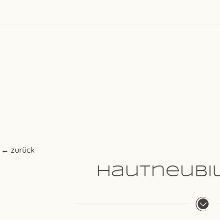
← zurück
Hautneubi