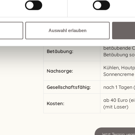
Fakten zur Entfernu
Hautneubildungen
Anwendungsbereiche:
Hautwucherun
Auswahl erlauben
Behandlungsdauer:
1 Sitzung
betäubende Cr
Betäubung:
Betäubung so
Kühlen, Hautp
Nachsorge:
Sonnencreme 
Gesellschaftsfähig:
nach 1 Tagen (
ab 40 Euro (e
Kosten:
(mit Laser)
Jetzt Termin vere