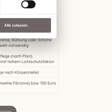
ng von
gen und -Anhängsel
Alle zulassen
eme, Kühlung oder örtliche
weit notwendig
flege (nach Plan),
mit hohem Lichtschutzfaktor
je nach Körperstelle)
inzelne Fibrome) bzw. 150 Euro
inbaren