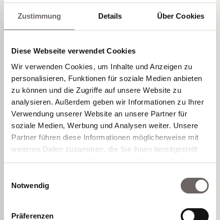
Zustimmung
Details
Über Cookies
Diagnostik
Hautreizungen, Jucken, tränende Augen, laufende Nase
oder sogar ernsthafte körperliche Verstimmungen
Diese Webseite verwendet Cookies
können Anzeichen für eine Allergie sein und sollten auf
Wir verwenden Cookies, um Inhalte und Anzeigen zu
jeden Fall abgeklärt werden. Die allergologische
Diagnostik bestätigt schnell einen entsprechenden
personalisieren, Funktionen für soziale Medien anbieten
Anfangsverdacht. Nach einer ausführlichen Befragung
zu können und die Zugriffe auf unsere Website zu
(Anamnese) führen wir eine Haut- und
analysieren. Außerdem geben wir Informationen zu Ihrer
Blutuntersuchung (Pricktest, RAST-Serum-Diagnostik)
Verwendung unserer Website an unsere Partner für
durch, die Aufschluss über die Intensität der
soziale Medien, Werbung und Analysen weiter. Unsere
Immunreaktion gibt.
Partner führen diese Informationen möglicherweise mit
weiteren Daten zusammen, die Sie ihnen bereitgestellt
Therapie
haben oder die sie im Rahmen Ihrer Nutzung der Dienste
Abhängig von der Art der Allergie, jahreszeitlichem
gesammelt haben.
Einwilligungsauswahl
Auftreten und Stärke der Reaktion stellen wir die
Notwendig
Therapie individuell auf Sie ein. Bei der spezifischen
Immuntherapie, der sogenannten Hyposensibilisierung,
wird mit einer Allergieimpfung die Überreaktion des
Präferenzen