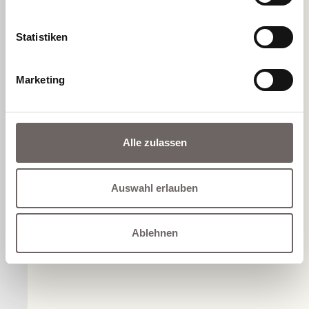
Immunsystems gezielt behandelt. Bei einer
symptomatischen Therapie lassen Medikamente wie
Antihistaminika oder Kortikosteroide idealerweise die
Statistiken
Beschwerden verschwinden.
Marketing
Jetzt Termin vereinbaren
Alle zulassen
← zurück
Auswahl erlauben
Ablehnen