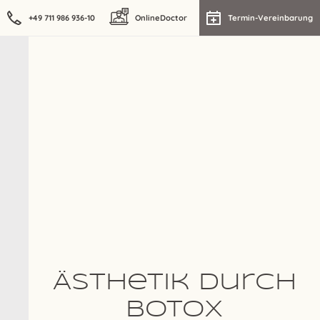
+49 711 986 936-10
OnlineDoctor
Termin-Vereinbarung
Ästhetik durch
Botox