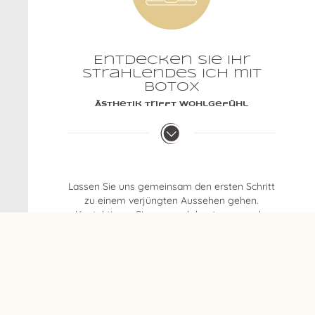
Entdecken Sie Ihr
strahlendes Ich mit
Botox
Ästhetik trifft Wohlgefühl
Lassen Sie uns gemeinsam den ersten Schritt
zu einem verjüngten Aussehen gehen.
Kontaktieren Sie uns noch heute, um mehr
über
Botox
und Ihre individuellen
Möglichkeiten zu erfahren.
Vereinbaren Sie jetzt Ihren
Termin
Nutzen Sie die Gelegenheit für eine