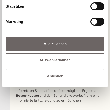
Statistiken
Marketing
Alle zulassen
Individuelle Beratung
Auswahl erlauben
Eine umfassende Beratung ist der erste Schritt zur
erfolgreichen
Botox-Behandlung
. Wir analysieren Ihre
individuellen Bedürfnisse und Wünsche, um die
optimale Behandlungsstrategie zu erarbeiten. Dabei
Ablehnen
berücksichtigen wir Aspekte wie die Beschaffenheit
Ihrer Haut und Ihre ästhetischen Ziele. Unsere Experten
informieren Sie ausführlich über mögliche Ergebnisse,
Botox-Kosten
und den Behandlungsverlauf, um eine
informierte Entscheidung zu ermöglichen.